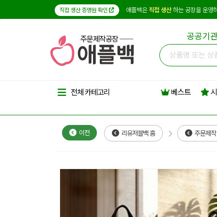
애플백은
직접 생산
하는 공장을 운영하
직접 생산 증명원 확인
공공기관
주문제작공장
베스트
시
전체 카테고리
이전
리유저블백 홈
주문제작