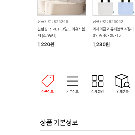
상품번호 : 825266
상품번호 : 826052
친환경 R-PET 고밀도 리유저블
리사이클 리유저블백 4컬러 
백 (소/중/대)
S인증 40*35*15
1,220원
1,280원
상품정보
기본정보
상세설명
인쇄샘플
상품 기본정보