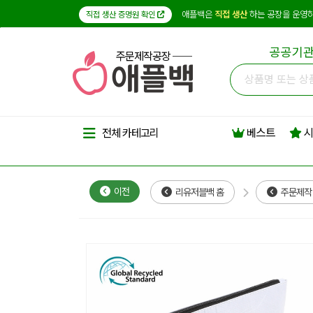
애플백은
직접 생산
하는 공장을 운영하
직접 생산 증명원 확인
공공기관
주문제작공장
베스트
시
전체 카테고리
이전
리유저블백 홈
주문제작