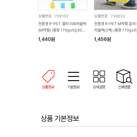
상품번호 : 709102
상품번호 : 739633
친환경 R-PET 컬러 리유저블백
친환경 R-PET M자형 칼라
(M자형) (중량 170g±5)(300x
저블백(3색) (중량 170g±5)
140x420mm)
00x140x420mm)
1,440원
1,456원
상품정보
기본정보
상세설명
인쇄샘플
상품 기본정보