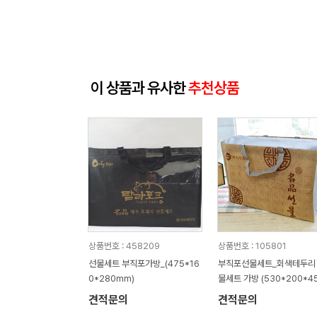
이 상품과 유사한
추천상품
상품번호 : 458209
상품번호 : 105801
선물세트 부직포가방_(475*16
부직포선물세트_회색테두리
0*280mm)
물세트 가방 (530*200*4
mm)
견적문의
견적문의