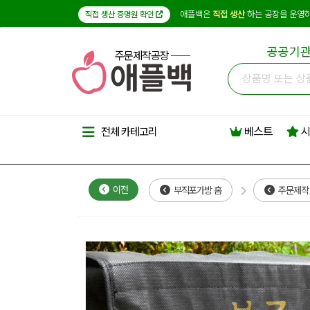
애플백은
직접 생산
하는 공장을 운영하
직접 생산 증명원 확인
공공기관
주문제작공장
베스트
시
전체 카테고리
이전
부직포가방 홈
주문제작