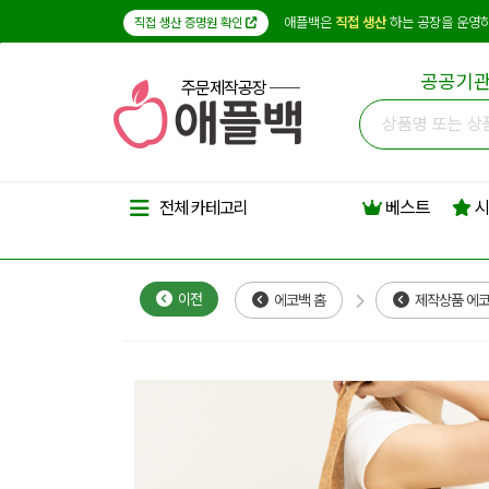
애플백은
직접 생산
하는 공장을 운영하
직접 생산 증명원 확인
공공기관
주문제작공장
베스트
시
전체 카테고리
이전
에코백 홈
제작상품 에