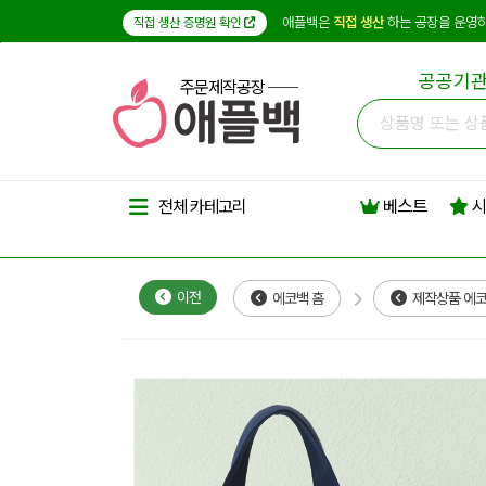
애플백은
직접 생산
하는 공장을 운영하
직접 생산 증명원 확인
공공기관
주문제작공장
베스트
시
전체 카테고리
이전
에코백 홈
제작상품 에