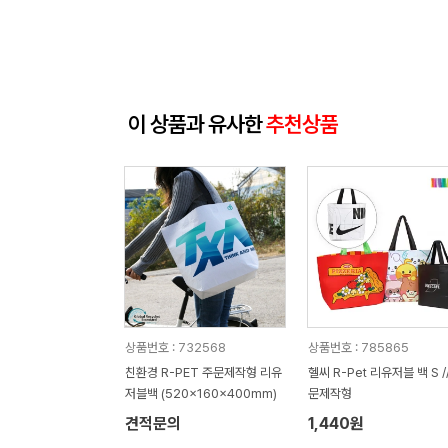
이 상품과 유사한
추천상품
상품번호 : 732568
상품번호 : 785865
친환경 R-PET 주문제작형 리유
헬씨 R-Pet 리유저블 백 S /
저블백 (520x160x400mm)
문제작형
견적문의
1,440원