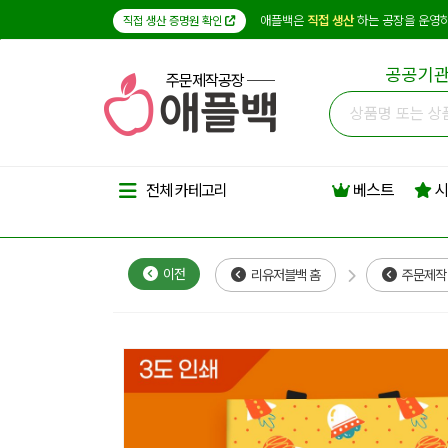
애플백은
직접 생산
하는 공장을 운영하
직접 생산 증명원 확인
공공기관
주문제작공장
베스트
시
전체 카테고리
이전
리유저블백 홈
주문제작