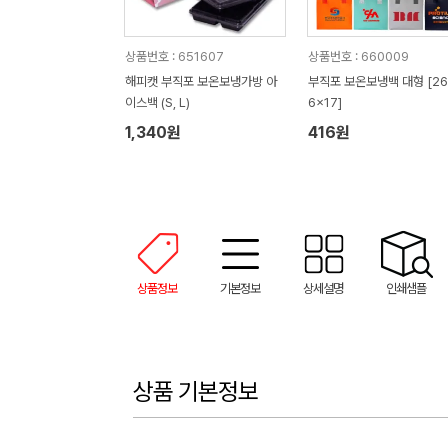
상품번호 : 651607
상품번호 : 660009
해피캣 부직포 보온보냉가방 아
부직포 보온보냉백 대형 [26
이스백 (S, L)
6x17]
1,340원
416원
상품정보
기본정보
상세설명
인쇄샘플
상품 기본정보