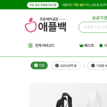
애플백은
직접 생산
하는 공장을 운영하
직접 생산 증명원 확인
공공기관
주문제작공장
베스트
시
전체 카테고리
이전
보온보냉백 홈
기성품 