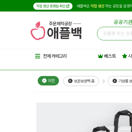
애플백은
직접 생산
하는 공장을 운영하
직접 생산 증명원 확인
공공기관
주문제작공장
베스트
시
전체 카테고리
이전
보온보냉백 홈
기성품 