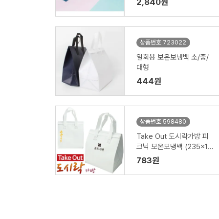
2,840원
상품번호 723022
일회용 보온보냉백 소/중/
대형
444원
상품번호 598480
Take Out 도시락가방 피
크닉 보온보냉백 (235x15
0x250mm)
783원