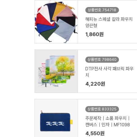
상품번호 754718
해피뉴 스페셜 칼라 파우치
양끈형
1,860원
상품번호 798640
DTP전사 사각 패브릭 파우
치
4,220원
상품번호 833325
주문제작｜소품 파우치｜
캔버스｜민자｜MF1098
4,550원