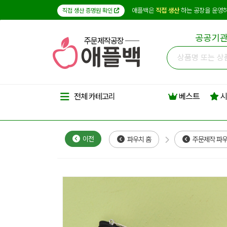
애플백은
직접 생산
하는 공장을 운영하
직접 생산 증명원 확인
공공기관
주문제작공장
베스트
시
전체 카테고리
이전
파우치 홈
주문제작 파