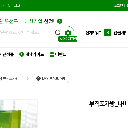
10
더스트
로그인
|
하고 있습니다.
1
에코백
관 우선구매 대상기업
선정!
2
종이쇼
3
선물세
인기키워드
AI 이미지 검색
4
부직포
시안샘플
제작가이드
이벤트
5
타포린
6
리유저
7
파우치
작 부직포가방
M형 부직포가방
8
보온보
9
친환경
부직포가방_나
10
더스트
1
에코백