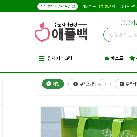
애플백은
직접 생산
하는 공장을 운영
직접 생산 증명원 확인
공공기
주문제작공장
베스트
전체 카테고리
이전
부직포가방 홈
주문제