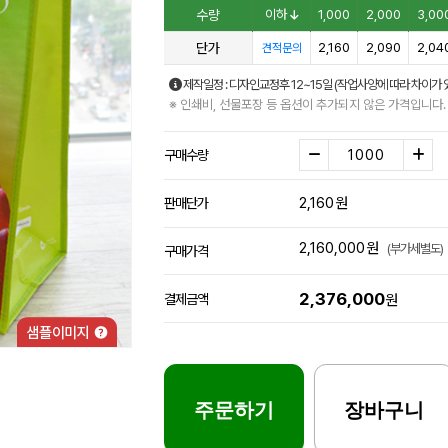
수량
이하
1,000
2,000
3,00
단가
2,160
2,090
2,04
견적문의
제작일정 : 디자인교정후 12~15일 (작업사양에 따라 차이가 
※ 인쇄비, 선물포장 등 옵션이 추가되지 않은 가격입니다.
구매수량
2,160
원
판매단가
2,160,000
원
(부가세별도)
구매가격
2,376,000
결제금액
원
주문하기
장바구니