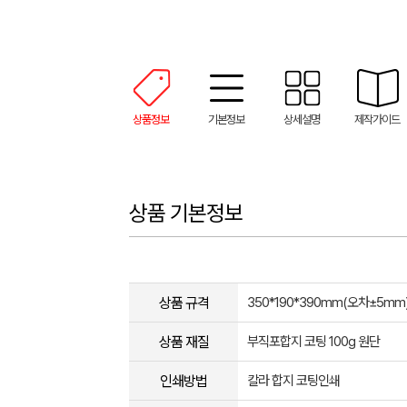
상품정보
기본정보
상세설명
제작가이드
상품 기본정보
상품 규격
350*190*390mm(오차±5mm
상품 재질
부직포합지 코팅 100g 원단
인쇄방법
칼라 합지 코팅인쇄