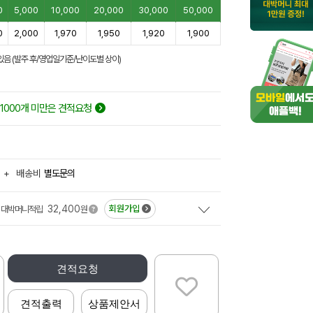
0
5,000
10,000
20,000
30,000
50,000
0
2,000
1,970
1,950
1,920
1,900
있음 (발주 후/영업일기준/난이도별 상이)
1000개 미만은 견적요청
+
배송비
별도문의
32,400
회원가입
대박머니적립
원
견적요청
견적출력
상품제안서