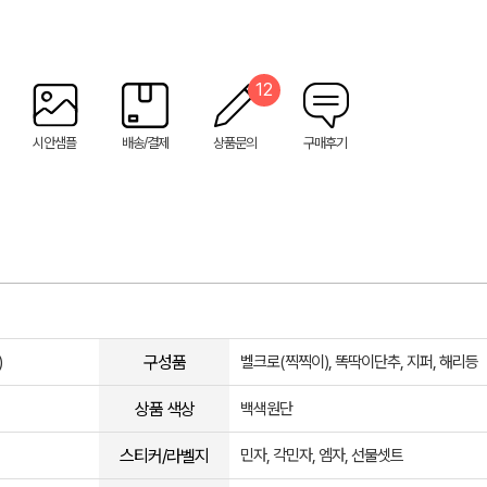
12
시안샘플
배송/결제
상품문의
구매후기
구성품
)
벨크로(찍찍이), 똑딱이단추, 지퍼, 해리등
상품 색상
백색원단
스티커/라벨지
민자, 각민자, 엠자, 선물셋트