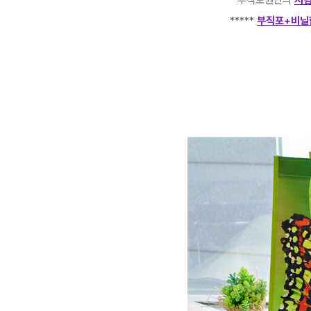
***** 부직포원단의
저렴
*****
부직포+비닐