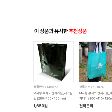
이 상품과 유사한
추천상품
상품번호 : 146673
상품번호 : 601074
M자형 부직포 합지가방_레스틸
M자형 부직포 합지가방_
린 (280x100x400mm)
카데미 (300x410x120
1,650원
견적문의