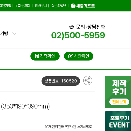
백
회원가입
|
비회원조회
|
장바구니
|
질문과답변
|
핑백
문의 · 상담전화
02)500-5959
트가방
가방
가방
견적확인
시안확인
블백
160520
상품번호
냉백
가방
비
(350*190*390mm)
백
10개 단위 판매 / 단위: 원 부가세별도