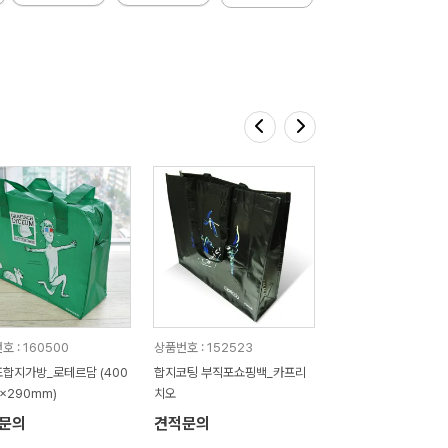
호 : 160500
상품번호 : 152523
합지가방_로테르담 (400
합지코팅 부직포쇼핑백_카프리
0x290mm)
치오
문의
견적문의