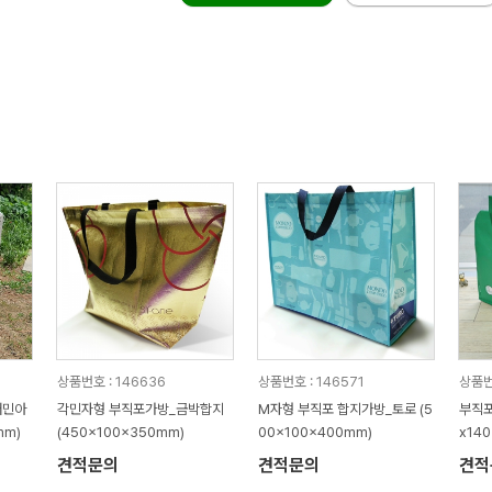
상품번호 : 146636
상품번호 : 146571
상품번
배민아
각민자형 부직포가방_금박합지
M자형 부직포 합지가방_토로 (5
부직포
mm)
(450x100x350mm)
00x100x400mm)
x14
견적문의
견적문의
견적