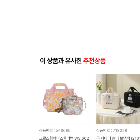
이 상품과 유사한
추천상품
상품번호 : 546685
상품번호 : 718228
크로스형아이스쿨러백 WS.602
곰 세마리 숄더 보냉백 (210