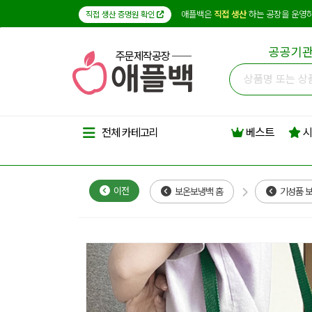
애플백은
직접 생산
하는 공장을 운영하
직접 생산 증명원 확인
공공기관
주문제작공장
베스트
시
전체 카테고리
이전
보온보냉백 홈
기성품 