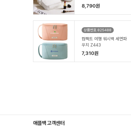
파우치-1P
8,790원
상품번호 825488
컴팩트 여행 워시백 세면파
우치 Z443
7,310원
애플백 고객센터