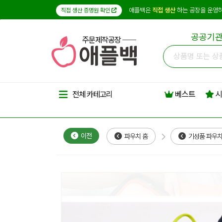
애플백은
직접 생산
하는 공장을 운영하
직접 생산 증명원 확인
공공기관
주문제작공장
베스트
시
전체 카테고리
이전
파우치 홈
기성품 파우