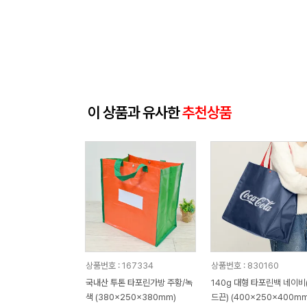
이 상품과 유사한
추천상품
상품번호 : 167334
상품번호 : 830160
국내산 투톤 타포린가방 주황/녹
140g 대형 타포린백 네이비
색 (380x250x380mm)
드끈) (400x250x400mm