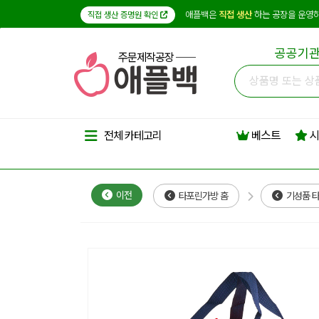
애플백은
직접 생산
하는 공장을 운영하
직접 생산 증명원 확인
공공기관
주문제작공장
베스트
시
전체 카테고리
이전
타포린가방 홈
기성품 