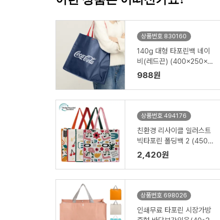
상품번호 830160
140g 대형 타포린백 네이
비(레드끈) (400x250x4
00mm)
988원
상품번호 494176
친환경 리사이클 일러스트
빅타포린 폴딩백 2 (450x
400x205mm)
2,420원
상품번호 698026
인쇄무료 타포린 시장가방