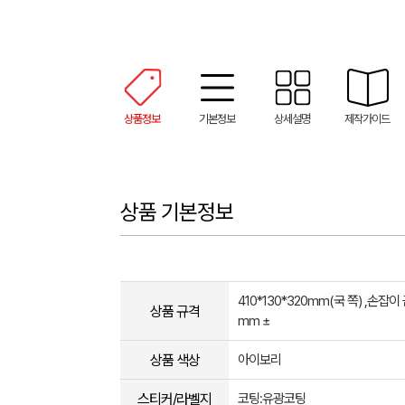
상품정보
기본정보
상세설명
제작가이드
상품 기본정보
410*130*320mm(국 쪽) ,손잡이 
상품 규격
mm ±
상품 색상
아이보리
스티커/라벨지
코팅:유광코팅