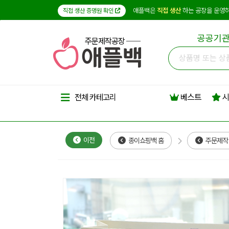
애플백은
직접 생산
하는 공장을 운영하
직접 생산 증명원 확인
공공기관
주문제작공장
베스트
시
전체 카테고리
이전
종이쇼핑백 홈
주문제작