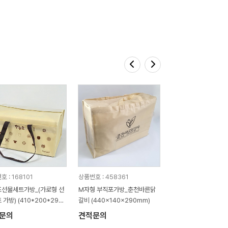
 : 168101
상품번호 : 458361
선물세트가방_(가로형 선
M자형 부직포가방_춘천바른닭
 가방) (410*200*295
갈비 (440x140x290mm)
문의
견적문의