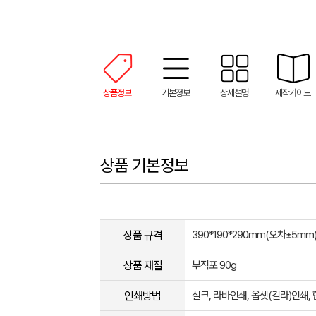
상품정보
기본정보
상세설명
제작가이드
상품 기본정보
상품 규격
390*190*290mm(오차±5mm​
상품 재질
부직포 90g
인쇄방법
실크, 라바인쇄, 옵셋(칼라)인쇄