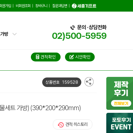
회원가입
|
비회원조회
|
장바구니
|
질문과답변
|
핑백
문의 · 상담전화
트가방
02)500-5959
가방
가방
견적확인
시안확인
블백
159528
상품번호
냉백
가방
선물세트 가방)
(390*200*290mm)
백
견적 히스토리