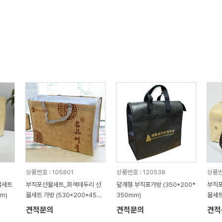
상품번호 : 105801
상품번호 : 120538
상품번호
물세트
부직포선물세트_회색테두리 선
덮개형 부직포가방 (350*200*
부직포
m)
물세트 가방 (530*200*450
350mm)
물세트
mm)
mm)
견적문의
견적문의
견적