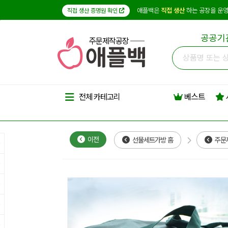
애플백은
직접 생산
하는 공장을 운영
직접 생산 증명원 확인
공공기
주문제작공장
베스트
전체 카테고리
이전
선물세트가방 홈
주문