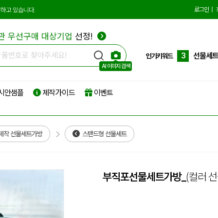
로그인
|
하고 있습니다.
1
에코백
2
종이쇼
관 우선구매 대상기업
선정!
3
선물세
인기키워드
AI 이미지 검색
4
부직포
5
타포린
시안샘플
제작가이드
이벤트
6
리유저
7
파우치
제작 선물세트가방
스탠드형 선물세트
8
보온보
9
친환경
부직포선물세트가방_
(컬러 
10
더스트
1
에코백