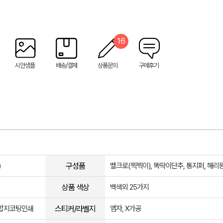
16
시안샘플
배송/결제
상품문의
구매후기
구성품
)
벨크로(찍찍이), 똑딱이단추, 통지퍼, 해리
상품 색상
백색외 25가지
스티커/라벨지
, 합지코팅인쇄
엠자, X가공