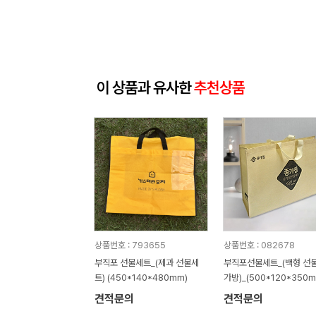
이 상품과 유사한
추천상품
상품번호 : 793655
상품번호 : 082678
부직포 선물세트_(제과 선물세
부직포선물세트_(백형 선
트) (450*140*480mm)
가방)_(500*120*350m
견적문의
견적문의