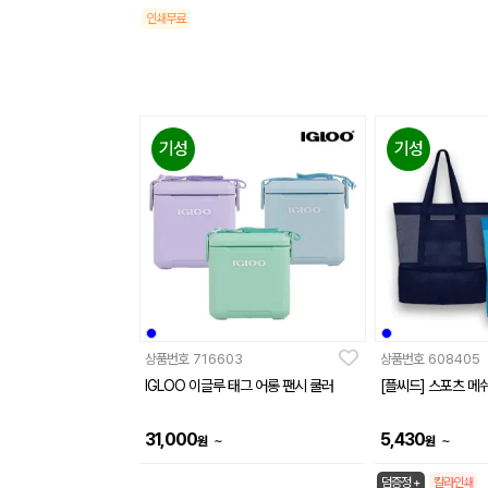
인쇄무료
기성
기성
상품번호
716603
상품번호
608405
IGLOO 이글루 태그 어롱 팬시 쿨러
[플씨드] 스포츠 메
31,000
5,430
~
~
원
원
덤증정 +
칼라인쇄