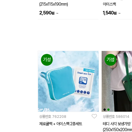
(215x115x190mm)
아이스백
2,590
1,540
~
~
원
원
기성
기성
상품번호
762208
상품번호
586014
제로쿨백 + 아이스팩 2종세트
테디 사각 보냉가방 
(250x150x200mm