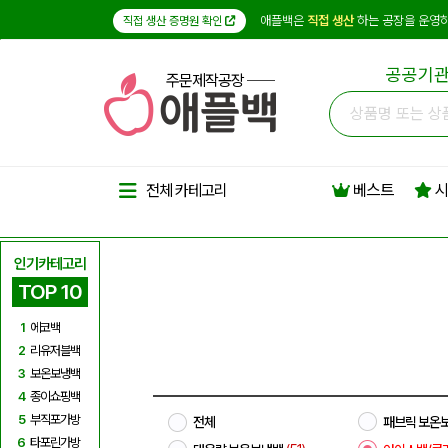
애플백은
직접 생산
하는 공장을 운영하
직접 생산 증명원 확인
공공기관
주문제작공장
베스트
시
전체 카테고리
인기카테고리
TOP 10
1
에코백
2
리유저블백
3
보온보냉백
4
종이쇼핑백
5
부직포가방
전체
패브릭 보온
6
타포린가방