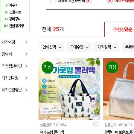
대용량 보온보냉백
(51)
아이스백/쿨
7
파우치
8
선물세트
9
장바구니
10
친환경가방
전체
25
개
추천상품순
제작과정
인쇄선택
구매수량
가격검색
무료
증명서
직접생산확인
기성
기성
디자인지원
제작공정앨범
상품번호
713854
상품번호
859420
숲가로형 쿨러백
알루미늄 보온보냉가