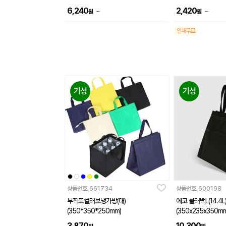
6,240
2,420
~
~
원
원
인쇄무료
기성
기성
상품번호
661734
상품번호
600198
부직포컬러보냉가방(대)
에코 쿨러백L(14.4L)
(350*350*250mm)
(350x235x350mm
3,870
10,300