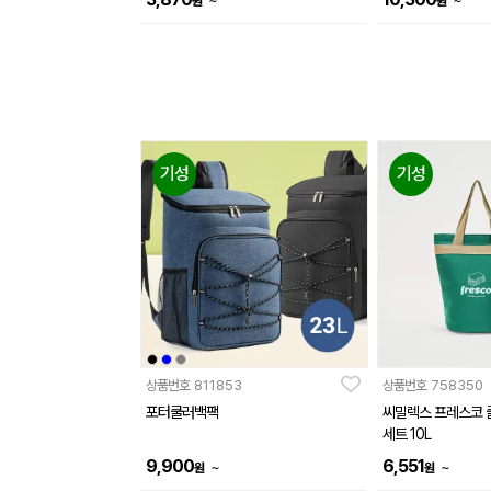
~
~
원
원
기성
기성
상품번호
811853
상품번호
758350
포터쿨러백팩
씨밀렉스 프레스코 
세트 10L
9,900
6,551
~
~
원
원