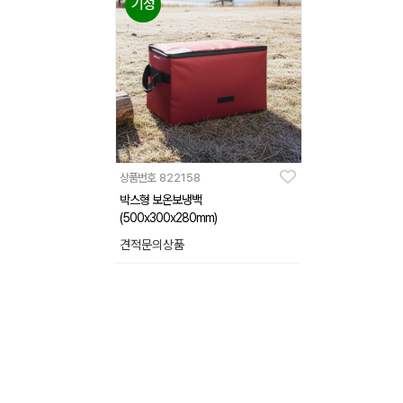
기성
상품번호
822158
박스형 보온보냉백
(500x300x280mm)
견적문의상품