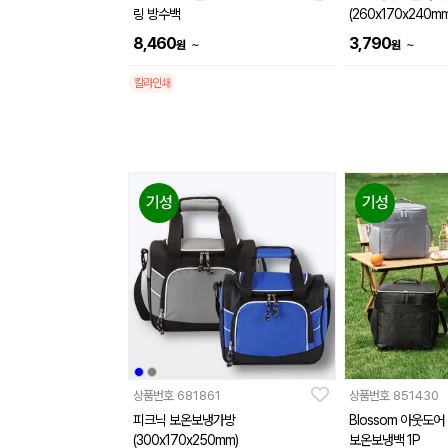
링 방수백
(260x170x240mm
8,460
3,790
~
~
원
원
칼라인쇄
기성
기성
상품번호
681861
상품번호
851430
피크닉 보온보냉가방
Blossom 아웃도
(300x170x250mm)
보온보냉백 1P