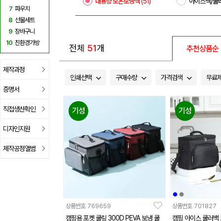
대용량 보온보냉백
(51)
아이스백/쿨
7
파우치
8
선물세트
9
장바구니
10
친환경가방
전체
51
개
추천상품순
제작과정
인쇄선택
구매수량
가격검색
무료
증명서
직접생산확인
기성
기성
디자인지원
제작공정앨범
상품번호
769659
상품번호
701827
캠핑용 포켓 쿨링 300D PEVA 보냉 쿨
캠핑 아이스 쿨러백