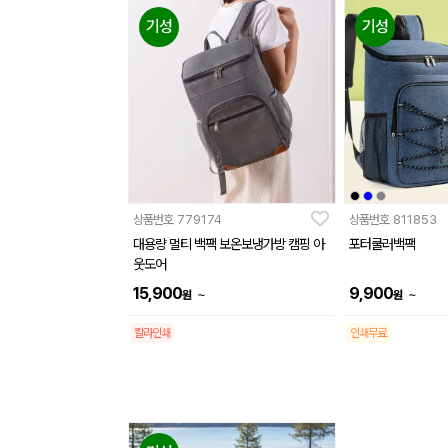
기성
기성
상품번호
779174
상품번호
811853
대용량 멀티 백팩 보온보냉가방 캠핑 아
포터쿨러백팩
웃도어
15,900
9,900
~
~
원
원
칼라인쇄
인쇄무료