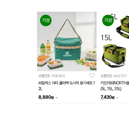
기성
기성
상품번호
758353
상품번호
443757
씨밀렉스 야미 쿨러백 도시락 용기세트 1
키친아트INORTH
2L
(5L, 15L, 25L)
8,880
7,430
~
~
원
원