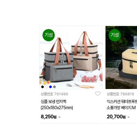
기성
기성
상품번호
761489
상품번호
786816
심플 보냉 런치백
익스커션 워터프루프
(250x180x275mm)
소풍가방 베이지 M
8,250
20,700
~
~
원
원