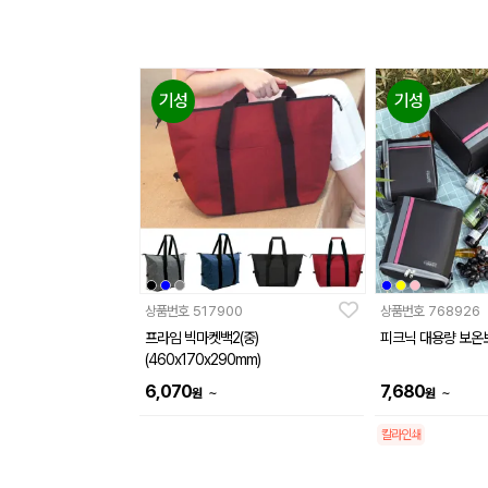
기성
기성
상품번호
517900
상품번호
768926
프라임 빅마켓백2(중)
피크닉 대용량 보온
(460x170x290mm)
6,070
7,680
~
~
원
원
칼라인쇄