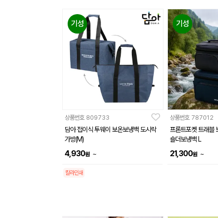
기성
기성
상품번호
809733
상품번호
787012
담아 접이식 투웨이 보온보냉백 도시락
프론트포켓 트래블 
가방(M)
숄더보냉백 L
4,930
21,300
~
~
원
원
칼라인쇄