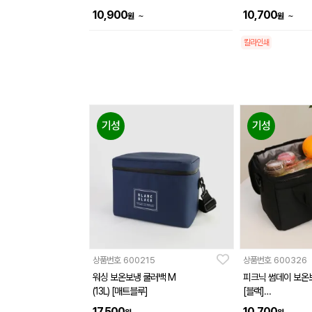
10,900
10,700
~
~
원
원
칼라인쇄
기성
기성
상품번호
600215
상품번호
600326
워싱 보온보냉 쿨러백 M
피크닉 썸데이 보온보냉
(13L) [매트블루]
[블랙]
(260x140x200mm
17,500
10,700