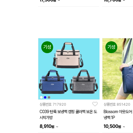
~
~
원
원
기성
기성
상품번호
717920
상품번호
851420
C039 탄룩 보냉백 캠핑 쿨러백 보온 도
Blossom 아웃도
시락가방
냉백 1P
8,910
10,500
~
~
원
원