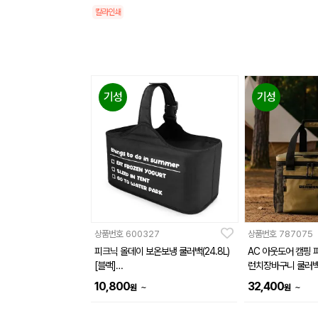
칼라인쇄
기성
기성
상품번호
600327
상품번호
787075
피크닉 올데이 보온보냉 쿨러백(24.8L)
AC 아웃도어 캠핑
[블랙]
런치장바구니 쿨러
(450x240x230mm)
10,800
32,400
~
~
원
원