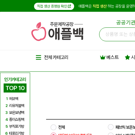
애플백은
직접 생산
하는 공장을 운영하
직접 생산 증명원 확인
공공기관
주문제작공장
베스트
시
전체 카테고리
인기카테고리
TOP 10
1
에코백
2
리유저블백
3
보온보냉백
4
종이쇼핑백
5
부직포가방
전체
패브릭 보온
6
타포린가방