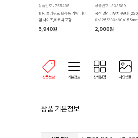
상품번호 : 755495
상품번호 : 303589
퀼팅 클라우드 화장품 가방 미디
국산 엘리파우치 중/대 (220
엄 사이즈,에코백 포함
0x125/230x60x155mm
5,940원
2,900원
상품정보
기본정보
상세설명
시안샘플
상품 기본정보