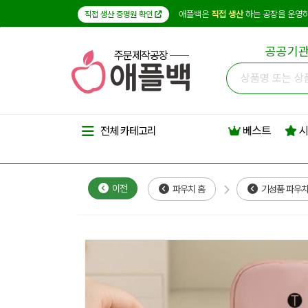
애플백은
직접 생산
하는 공장을 운영하
직접 생산 증명원 확인
공공기관
주문제작공장
베스트
시
전체 카테고리
이전
파우치 홈
기성품 파우