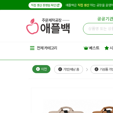
애플백은
직접 생산
하는 공장을 운영하
직접 생산 증명원 확인
공공기관
주문제작공장
베스트
시
전체 카테고리
이전
가방/배낭 홈
기성품 가