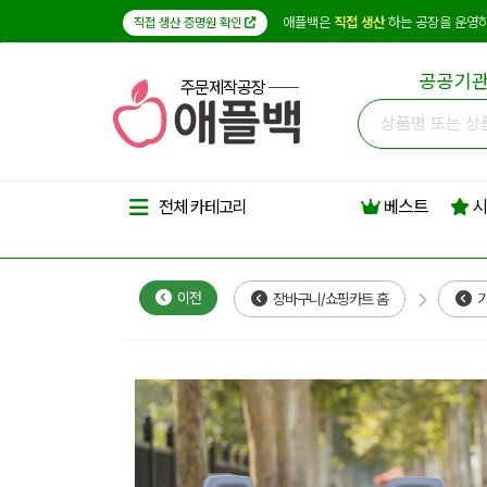
애플백은
직접 생산
하는 공장을 운영하
직접 생산 증명원 확인
공공기관
주문제작공장
베스트
시
전체 카테고리
이전
장바구니/쇼핑카트 홈