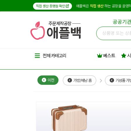
애플백은
직접 생산
하는 공장을 운영하
직접 생산 증명원 확인
공공기관
주문제작공장
베스트
시
전체 카테고리
이전
가방/배낭 홈
기성품 가