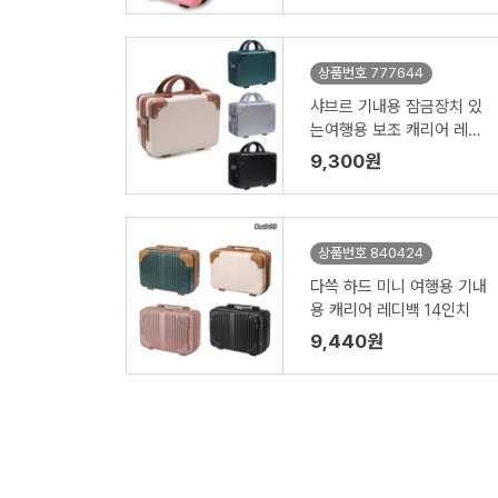
상품번호 777644
샤브르 기내용 잠금장치 있
는여행용 보조 캐리어 레디
백
9,300원
상품번호 840424
다쓱 하드 미니 여행용 기내
용 캐리어 레디백 14인치
9,440원