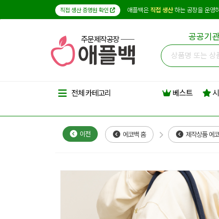
애플백은
직접 생산
하는 공장을 운영하
직접 생산 증명원 확인
공공기관
주문제작공장
베스트
시
전체 카테고리
이전
에코백 홈
제작상품 에