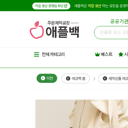
애플백은
직접 생산
하는 공장을 운영하
직접 생산 증명원 확인
공공기관
주문제작공장
베스트
시
전체 카테고리
이전
에코백 홈
제작상품 에