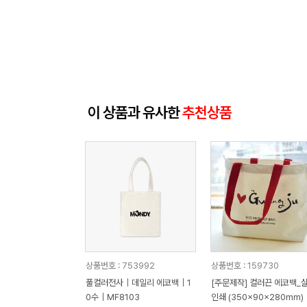
이 상품과 유사한
추천상품
상품번호 : 753992
상품번호 : 159730
풀컬러전사｜데일리 에코백｜1
[주문제작] 컬러끈 에코백_
0수｜MF8103
인쇄 (350x90x280mm)