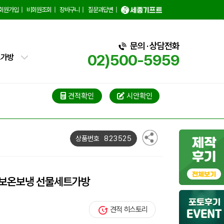
백
회원가입
|
비회원조회
|
장바구니
|
질문과답변
|
핑백
문의 · 상담전화
02)500-5959
트가방
가방
가방
견적확인
시안확인
블백
823525
상품번호
냉백
가방
 보온보냉 선물세트가방
백
견적 히스토리