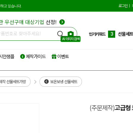
10
더스트
로그인
|
하고 있습니다.
1
에코백
관 우선구매 대상기업
선정!
2
종이쇼
3
선물세
인기키워드
AI 이미지 검색
4
부직포
시안샘플
제작가이드
이벤트
5
타포린
6
리유저
7
파우치
제작 선물세트가방
보온보냉 선물세트
8
보온보
9
친환경
(주문제작)
고급형
10
더스트
1
에코백