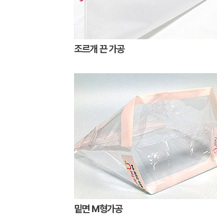
조르개 끈 가공
밑면 M형가공