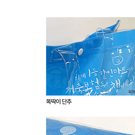
똑딱이 단추