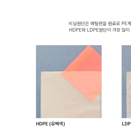
비닐원단은 에틸렌을 원료로 PE계
HDPE와 LDPE원단이 가장 많
HDPE (유백색)
LDP