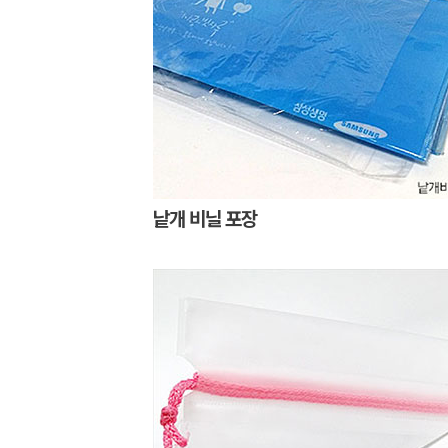
낱개 비닐 포장