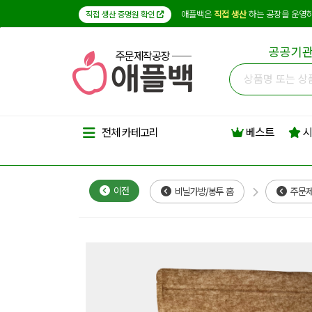
애플백은
직접 생산
하는 공장을 운영하
직접 생산 증명원 확인
공공기관
주문제작공장
베스트
시
전체 카테고리
이전
비닐가방/봉투 홈
주문제