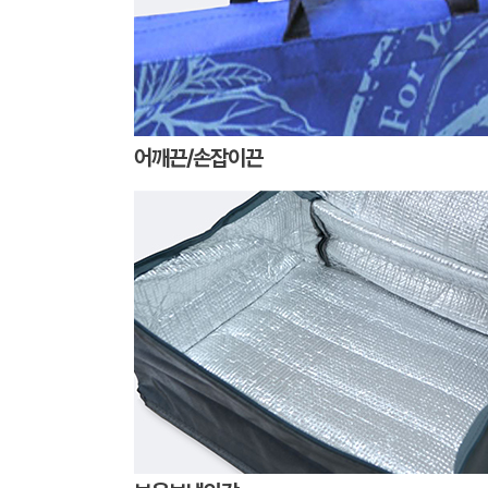
어깨끈/손잡이끈