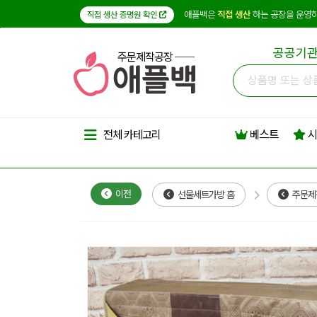
애플백은
직접 생산
하는 공장을 운영하
직접 생산 증명원 확인
공공기관
주문제작공장
베스트
시
전체 카테고리
이전
선물세트가방 홈
주문제