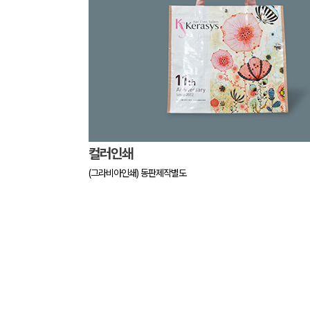
컬러인쇄
(그라비아인쇄) 동판제작별도