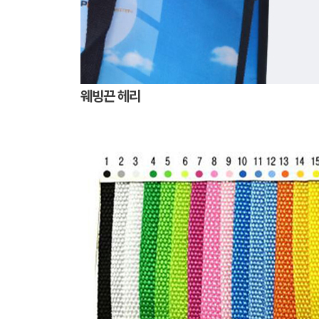
웨빙끈 헤리