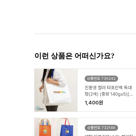
이런 상품은 어떠신가요?
상품번호 735242
친환경 컬러 타포린백 특대
형(2색) (중량 140g±5)(5
30x300x380mm)
1,400원
상품번호 732146