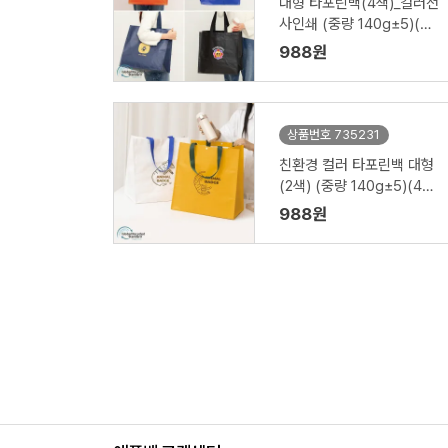
대형 타포린백(4색)_컬러전
사인쇄 (중량 140g±5)(40
0x250x400mm)
988원
상품번호 735231
친환경 컬러 타포린백 대형
(2색) (중량 140g±5)(40
0x250x400mm)
988원