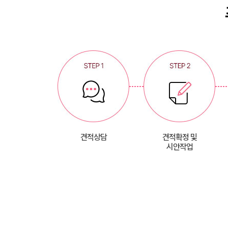
견적상담
견적확정 및
시안작업