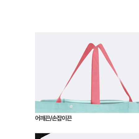
어깨끈/손잡이끈