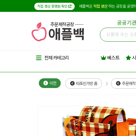
애플백은
직접 생산
하는 공장을 운영하
직접 생산 증명원 확인
공공기관
주문제작공장
베스트
시
전체 카테고리
이전
타포린가방 홈
주문제작