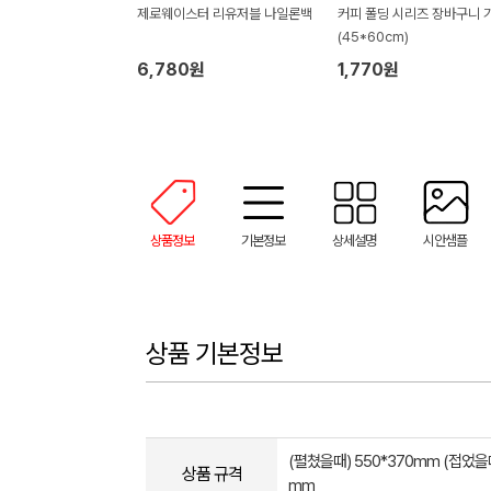
제로웨이스터 리유저블 나일론백
커피 폴딩 시리즈 장바구니 
(45*60cm)
6,780원
1,770원
상품정보
기본정보
상세설명
시안샘플
상품 기본정보
(펼쳤을때) 550*370mm (접었을때)
상품 규격
mm