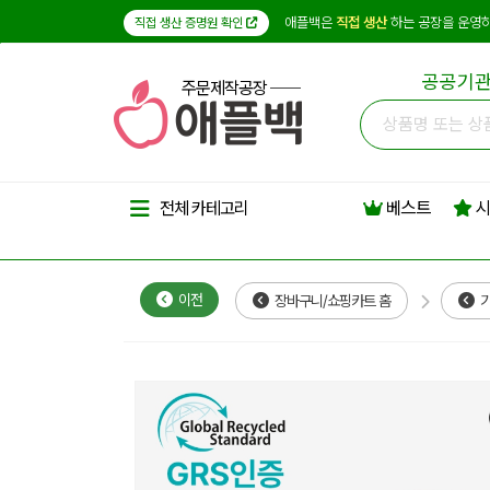
애플백은
직접 생산
하는 공장을 운영하
직접 생산 증명원 확인
공공기관
주문제작공장
베스트
시
전체 카테고리
이전
장바구니/쇼핑카트 홈