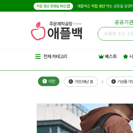
애플백은
직접 생산
하는 공장을 운영하
직접 생산 증명원 확인
공공기관
주문제작공장
베스트
시
전체 카테고리
이전
가방/배낭 홈
기성품 가