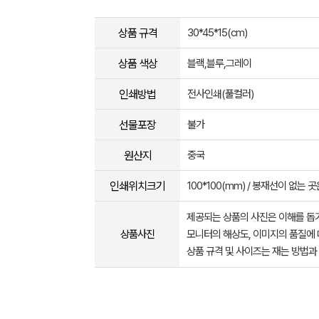
상품 규격
30*45*15(cm)
상품 색상
블랙,블루,그레이
인쇄방법
전사인쇄(풀컬러)
선물포장
불가
원산지
중국
인쇄위치크기
100*100(mm) / 봉재선이 없는
제공되는 상품의 사진은 이해를 
상품사진
모니터의 해상도, 이미지의 품질에 
상품 규격 및 사이즈는 재는 방법과