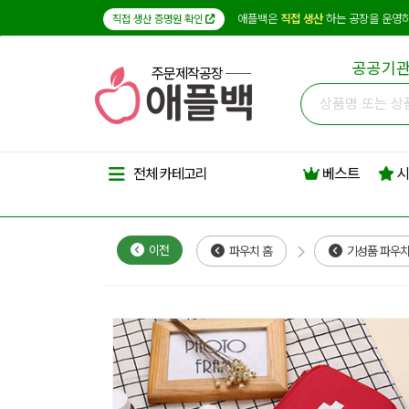
애플백은
직접 생산
하는 공장을 운영하
직접 생산 증명원 확인
공공기관
주문제작공장
베스트
시
전체 카테고리
이전
파우치 홈
기성품 파우