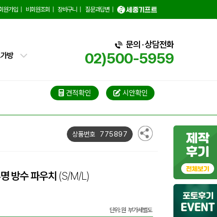
백
회원가입
|
비회원조회
|
장바구니
|
질문과답변
|
핑백
문의 · 상담전화
02)500-5959
트가방
가방
가방
견적확인
시안확인
블백
775897
상품번호
냉백
가방
투명 방수 파우치
(S/M/L)
백
단위: 원 부가세별도