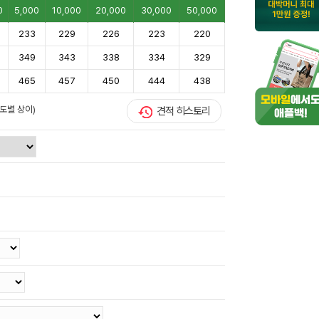
0
5,000
10,000
20,000
30,000
50,000
233
229
226
223
220
349
343
338
334
329
465
457
450
444
438
도별 상이)
견적 히스토리