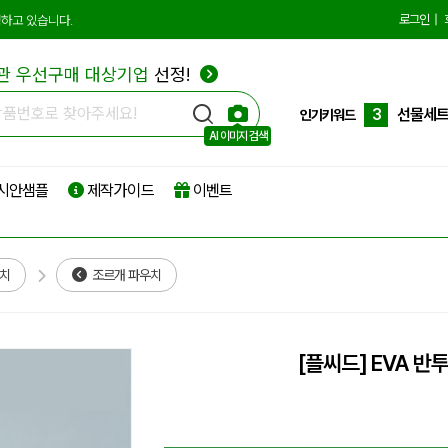
10
더스트
로그인
|
하고 있습니다.
1
에코백
관 우선구매 대상기업
선정!
2
종이쇼
3
선물세
인기키워드
AI 이미지 검색
4
부직포
시안샘플
제작가이드
이벤트
5
타포린
6
리유저
7
파우치
우치
조르개 파우치
8
보온보
9
친환경
[플씨드] EVA 반
10
더스트
1
에코백