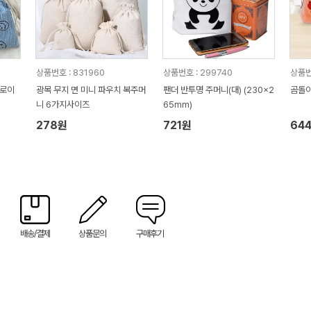
상품번호 : 831960
상품번호 : 299740
상품번
듀로이
광목 무지 면 미니 파우치 복주머
팬더 반투명 주머니(대) (230x2
곰돌이
니 6가지사이즈
65mm)
278원
721원
64
배송/결제
상품문의
구매후기