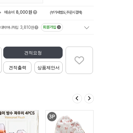
원
+
배송비
8,000
(부가세별도,주문시결제)
3,810
회원가입
대박머니적립
원
견적요청
견적출력
상품제안서