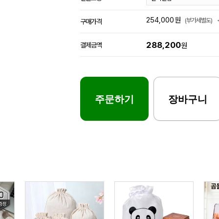
254,000
원
(부가세별도)
구매가격
288,200
결제금액
원
주문하기
장바구니