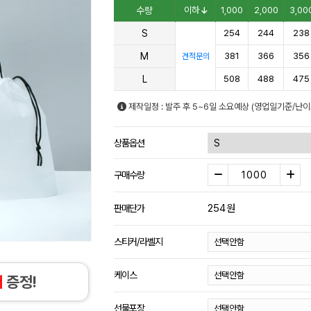
수량
이하
1,000
2,000
3,00
S
254
244
238
M
381
366
356
견적문의
L
508
488
475
제작일정 : 발주 후 5~6일 소요예상 (영업일기준/난이
상품옵션
구매수량
254
원
판매단가
스티커/라벨지
케이스
개
증정!
선물포장