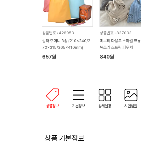
상품번호 : 428953
상품번호 : 837033
칼라 주머니 3종 (210x240/2
미로티 다용도 스마일 코
70x315/365x410mm)
복조리 스트링 파우치
657원
840원
상품정보
기본정보
상세설명
시안샘플
상품 기본정보