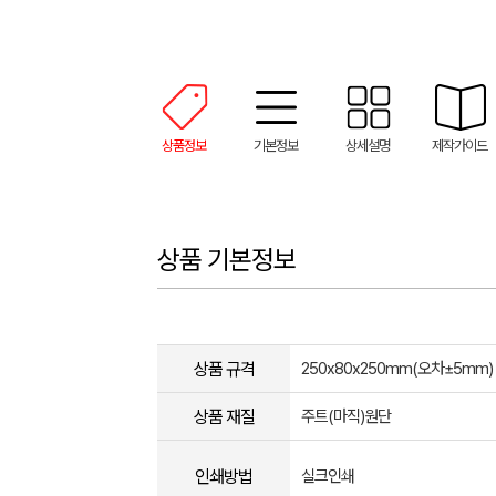
상품정보
기본정보
상세설명
제작가이드
상품 기본정보
상품 규격
250x80x250mm(오차±5mm)
상품 재질
주트(마직)원단
인쇄방법
실크인쇄