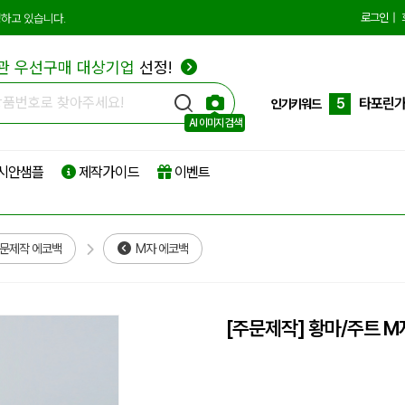
2
종이쇼
로그인
|
하고 있습니다.
3
선물세
관 우선구매 대상기업
선정!
4
부직포
5
타포린
인기키워드
AI 이미지 검색
6
리유저
시안샘플
제작가이드
이벤트
7
파우치
8
보온보
9
친환경
문제작 에코백
M자 에코백
10
더스트
1
에코백
[주문제작] 황마/주트 