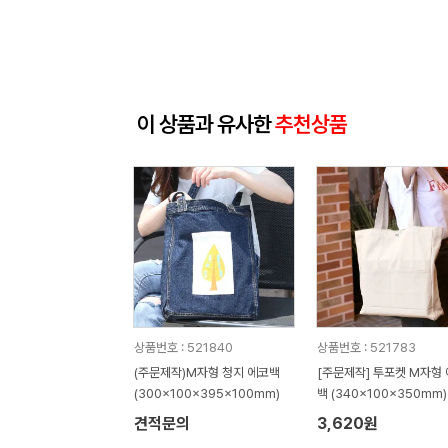
이 상품과 유사한
추천상품
상품번호 : 521840
상품번호 : 521783
(주문제작)M자형 청지 에코백
[주문제작] 투포켓 M자형
(300x100x395x100mm)
백 (340x100x350mm)
견적문의
3,620원