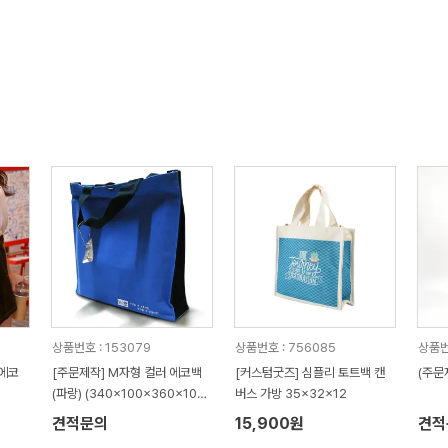
상품번호 : 153079
상품번호 : 756085
상품번
 에코
[주문제작] M자형 컬러 에코백
[커스텀굿즈] 심플리 토트백 캔
(주문
(파랑) (340x100x360x100
버스 가방 35x32x12
mm)
견적문의
15,900원
견적