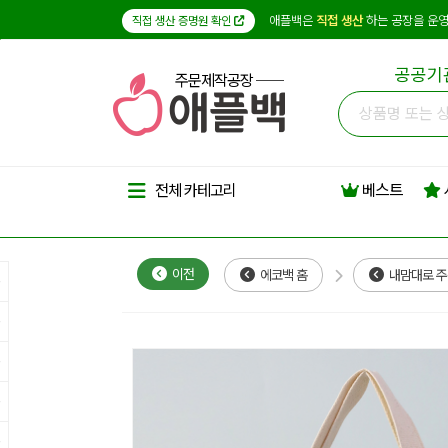
애플백은
직접 생산
하는 공장을 운영
직접 생산 증명원 확인
공공기
주문제작공장
베스트
전체 카테고리
이전
에코백 홈
내맘대로 주