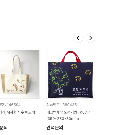
호 : 146594
상품번호 : 389435
제작)M자형 자수 에코백
에코백제작 도서가방 -K67-1
(350*280*80mm)
문의
견적문의