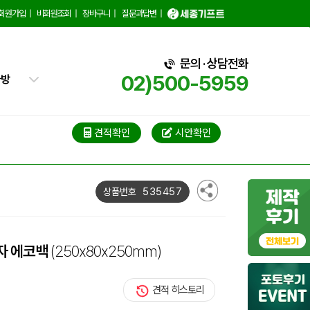
핑백
회원가입
|
비회원조회
|
장바구니
|
질문과답변
|
트가방
가방
문의 · 상담전화
02)500-5959
가방
블백
견적확인
시안확인
냉백
가방
535457
상품번호
백
M자 에코백
(250x80x250mm)
견적 히스토리