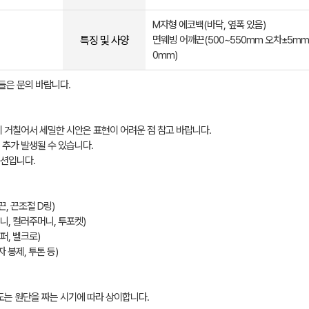
M자형 에코백(바닥, 옆폭 있음)
특징 및 사양
면웨빙 어깨끈(500~550mm 오차±5mm/
0mm)
들은 문의 바랍니다.
 거칠어서 세밀한 시안은 표현이 어려운 점 참고 바랍니다.
 추가 발생될 수 있습니다.
옵션입니다.
, 끈조절 D링)
니, 컬러주머니, 투포켓)
퍼, 벨크로)
 봉제, 투톤 등)
도는 원단을 짜는 시기에 따라 상이합니다.