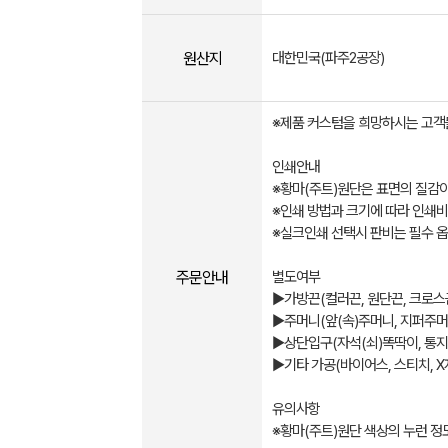
원산지
대한민국(파주2공장)
※제품 커스텀을 희망하시는 고객
인쇄안내
※황마(주트)원단은 표면의 질감이
※인쇄 방법과 크기에 따라 인쇄비
※실크인쇄 선택시 판비는 필수 
주문안내
별도여부
▶가방끈(컬러끈, 원단끈, 크로스끈
▶주머니(앞(속)주머니, 지퍼주머
▶상단입구(자석(쇠)똑딱이, 통지
▶기타 가공(바이어스, 스티치, X자
유의사항
※황마(주트)원단 색상의 누런 정