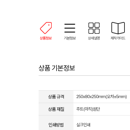
상품정보
기본정보
상세설명
제작가이드
상품 기본정보
상품 규격
250x80x250mm(오차±5mm)
상품 재질
주트(마직)원단
인쇄방법
실크인쇄