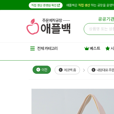
애플백은
직접 생산
하는 공장을 운영하
직접 생산 증명원 확인
공공기관
주문제작공장
베스트
시
전체 카테고리
이전
에코백 홈
내맘대로 주