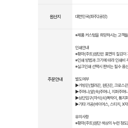
원산지
대한민국(파주2공장)
※제품 커스텀을 희망하시는 고객들
인쇄안내
※황마(주트)원단은 표면의 질감이 
※인쇄 방법과 크기에 따라 인쇄비 
※실크인쇄 선택시 판비는 필수 옵
주문안내
별도여부
▶가방끈(컬러끈, 원단끈, 크로스끈,
▶주머니(앞(속)주머니, 지퍼주머니
▶상단입구(자석(쇠)똑딱이, 통지퍼
▶기타 가공(바이어스, 스티치, X자 
유의사항
※황마(주트)원단 색상의 누런 정도