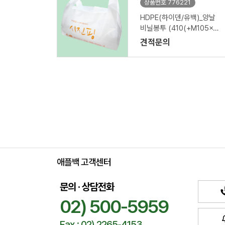
상품번호 776221
HDPE(하이덴/유백)_양날
비닐봉투 (410(+M105x2)
x445mm)
견적문의
애플백 고객센터
문의 · 상담전화
02) 500-5959
Fax : 02) 2265-4153