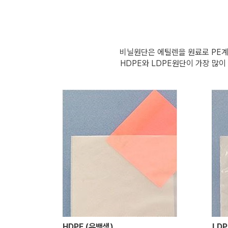
비닐원단은 에틸렌을 원료로 PE계
HDPE와 LDPE원단이 가장 많
HDPE (유백색)
LDP