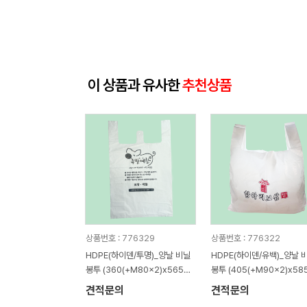
이 상품과 유사한
추천상품
상품번호 : 776329
상품번호 : 776322
HDPE(하이덴/투명)_양날 비닐
HDPE(하이덴/유백)_양날 
봉투 (360(+M80x2)x565m
봉투 (405(+M90x2)x58
m)
m)
견적문의
견적문의