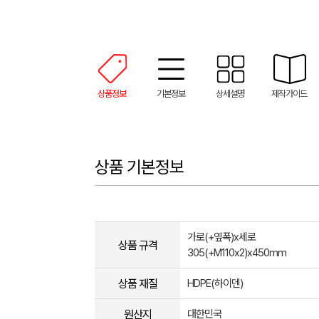
상품정보
기본정보
상세설명
제작가이드
상품 기본정보
가로(+옆폭)x세로
상품 규격
305(+M110x2)x450mm
상품 재질
HDPE(하이덴)
원산지
대한민국