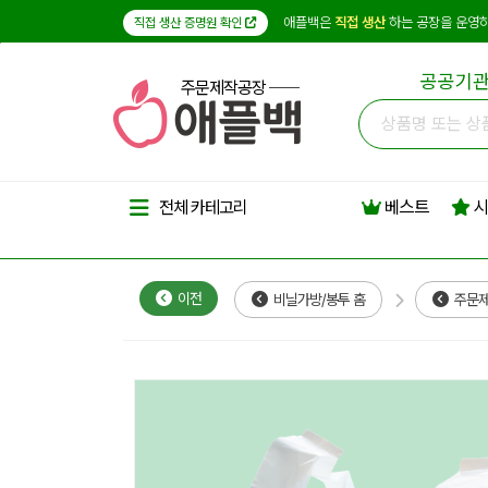
애플백은
직접 생산
하는 공장을 운영하
직접 생산 증명원 확인
공공기관
주문제작공장
베스트
시
전체 카테고리
이전
비닐가방/봉투 홈
주문제