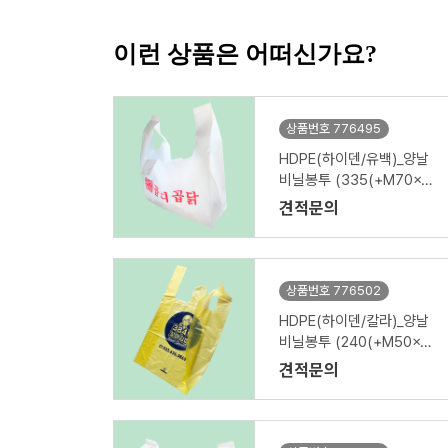
이런 상품은 어떠신가요?
상품번호 776495
HDPE(하이덴/유백)_양날
비닐봉투 (335(+M70x2-
옆면)x455mm)
견적문의
상품번호 776502
HDPE(하이덴/칼라)_양날
비닐봉투 (240(+M50x2-
옆면)x375mm)
견적문의