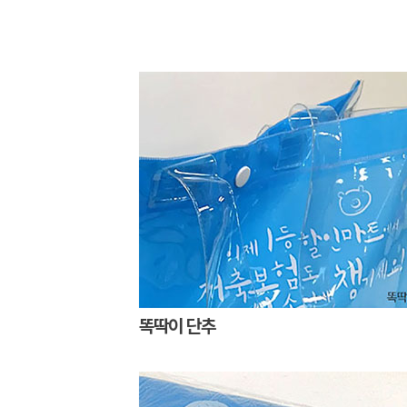
똑딱이 단추