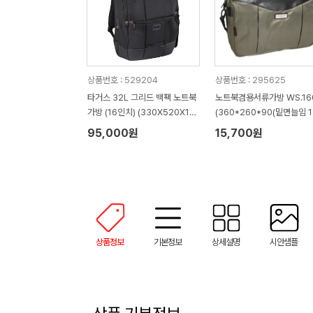
상품번호 : 529204
상품번호 : 295625
타거스 32L 그리드 백팩 노트북
노트북겸용서류가방 WS.16
가방 (16인치) (330X520X17
(360*260*90(밑면늘임 1
7mm)
mm)
95,000원
15,700원
상품정보
기본정보
상세설명
시안샘플