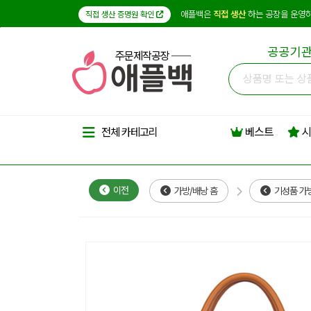
애플백은
직접 생산
하는 공장을 운영하
직접 생산 증명원 확인
공공기관
주문제작공장
베스트
시
전체 카테고리
이전
가방/배낭 홈
기성품 가