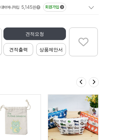
5,145
회원가입
대박머니적립
원
견적요청
견적출력
상품제안서