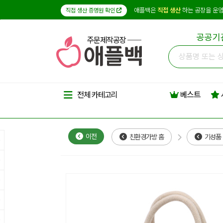
애플백은
직접 생산
하는 공장을 운영
직접 생산 증명원 확인
공공기
주문제작공장
베스트
전체 카테고리
이전
친환경가방 홈
기성품