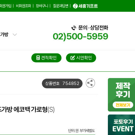
백
회원가입
|
비회원조회
|
장바구니
|
질문과답변
|
핑백
문의 · 상담전화
02)500-5959
트가방
가방
가방
견적확인
시안확인
블백
754852
상품번호
냉백
가방
드가방 에코백 가로형
(S)
백
단위: 원 부가세별도