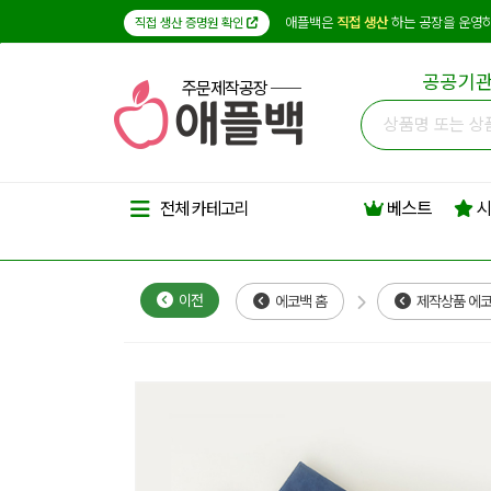
애플백은
직접 생산
하는 공장을 운영하
직접 생산 증명원 확인
공공기관
주문제작공장
베스트
시
전체 카테고리
이전
에코백 홈
제작상품 에