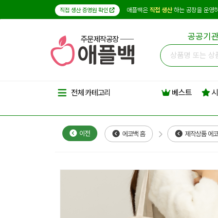
애플백은
직접 생산
하는 공장을 운영하
직접 생산 증명원 확인
공공기관
주문제작공장
베스트
시
전체 카테고리
이전
에코백 홈
제작상품 에