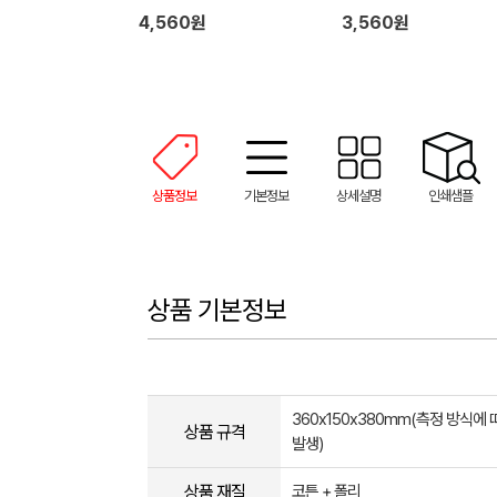
4,560원
3,560원
상품정보
기본정보
상세설명
인쇄샘플
상품 기본정보
360x150x380mm(측정 방식에
상품 규격
발생)
상품 재질
코튼 + 폴리