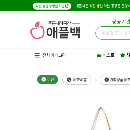
애플백은
직접 생산
하는 공장을 운영하
직접 생산 증명원 확인
공공기관
주문제작공장
베스트
시
전체 카테고리
이전
에코백 홈
제작상품 에