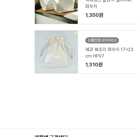
국내생산 밑삼각 컬러지퍼
파우치
1,350원
상품번호 655903
에코 복조리 파우치 17x23
cm HP07
1,310원