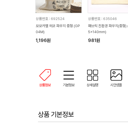
상품번호 : 692524
상품번호 : 635046
모모카멜 에코 파우치 중형 (GP
패브릭 친환경 파우치(중형) 
04M)
5x140mm)
1,196원
981원
상품정보
기본정보
상세설명
시안샘플
상품 기본정보