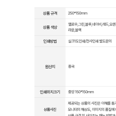
상품 규격
250*150mm
옐로우,그린,블루,네이비,레드,오렌
상품 색상
라운,블랙
인쇄방법
실크1도인쇄/전사인쇄 별도문의
원산지
중국
인쇄위치크기
중앙 150*150mm
제공되는 상품의 사진은 이해를 
상품사진
모니터의 해상도, 이미지의 품질에 
상품 규격 및 사이즈는 재는 방법과