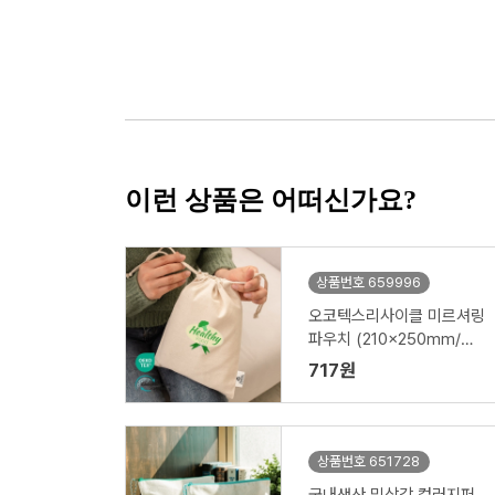
이런 상품은 어떠신가요?
상품번호 659996
오코텍스리사이클 미르셔링
파우치 (210x250mm/밑
면 없음)
717원
상품번호 651728