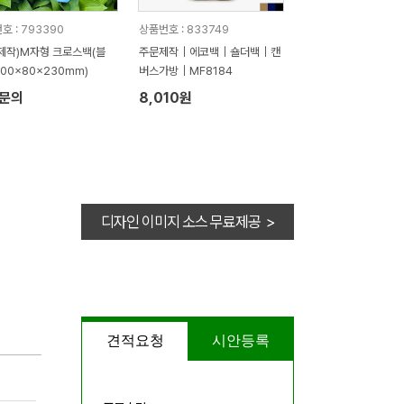
호 : 793390
상품번호 : 833749
제작)M자형 크로스백(블
주문제작｜에코백｜숄더백｜캔
(200x80x230mm)
버스가방｜MF8184
문의
8,010원
디자인 이미지 소스 무료제공 >
견적요청
시안등록