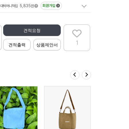
5,835
회원가입
대박머니적립
원
견적요청
1
견적출력
상품제안서