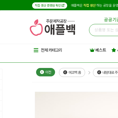
애플백은
직접 생산
하는 공장을 운영
직접 생산 증명원 확인
공공기
주문제작공장
베스트
전체 카테고리
이전
에코백 홈
내맘대로 주