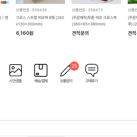
상품번호 : 559436
상품번호 : 258473
상품번
백｜캔
크로스 스트랩 에코백 B형 (260
(주문제작)투톤 에코 크로스백
(주문
x120x300mm)
(360x95x380mm)
루) 
6,160원
견적문의
견적
25
시안샘플
배송/결제
상품문의
구매후기