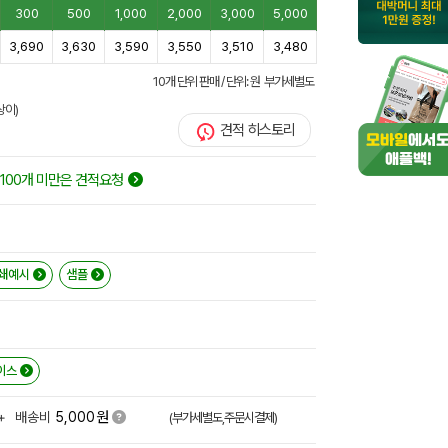
300
500
1,000
2,000
3,000
5,000
3,690
3,630
3,590
3,550
3,510
3,480
10개 단위 판매 / 단위: 원 부가세별도
상이)
견적 히스토리
100개 미만은 견적요청
쇄예시
샘플
이스
원
+
배송비
5,000
(부가세별도,주문시결제)