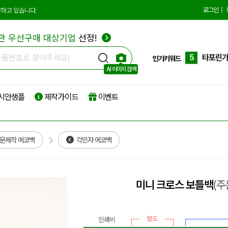
3
선물세
로그인
|
하고 있습니다.
4
부직포
관 우선구매 대상기업
선정!
5
타포린
6
리유저
인기키워드
AI 이미지 검색
7
파우치
시안샘플
제작가이드
이벤트
8
보온보
9
친환경
10
더스트
문제작 에코백
각민자 에코백
1
에코백
미니 크로스 보틀백
(주
별도
인쇄비