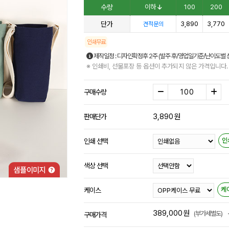
수량
이하
100
200
단가
3,890
3,770
견적문의
인쇄무료
제작일정 : 디자인확정후 2주 (발주 후/영업일기준/난이도별 
※ 인쇄비, 선물포장 등 옵션이 추가되지 않은 가격입니다.
구매수량
3,890
원
판매단가
인
인쇄 선택
색상 선택
케
케이스
389,000
원
(부가세별도)
구매가격