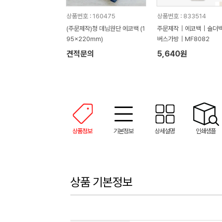
상품번호 : 160475
상품번호 : 833514
(주문제작)청 데님원단 에코백 (1
주문제작｜에코백｜숄더
95x220mm)
버스가방｜MF8082
견적문의
5,640원
상품정보
기본정보
상세설명
인쇄샘플
상품 기본정보