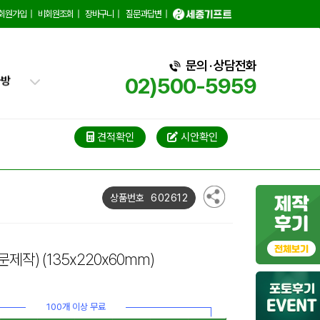
트가방
회원가입
|
비회원조회
|
장바구니
|
질문과답변
|
가방
가방
문의 · 상담전화
02)500-5959
블백
냉백
견적확인
시안확인
가방
백
602612
상품번호
문제작)
(135x220x60mm)
100개 이상 무료