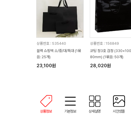
상품번호 : 535440
상품번호 : 156849
블랙 쇼핑백 소/중/대/특대 (1묶
코팅 정3호 검정 (330×10
음: 25개)
80mm) (1묶음: 50개)
23,100원
28,020원
상품정보
기본정보
상세설명
시안샘플