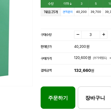
수량
이하
3
5
1
1묶음 25개
40,200
39,700
39,
견적문의
구매수량
40,200
원
판매단가
120,600
원
(부가세별도)
구매가격
132,660
결제금액
원
주문하기
장바구니