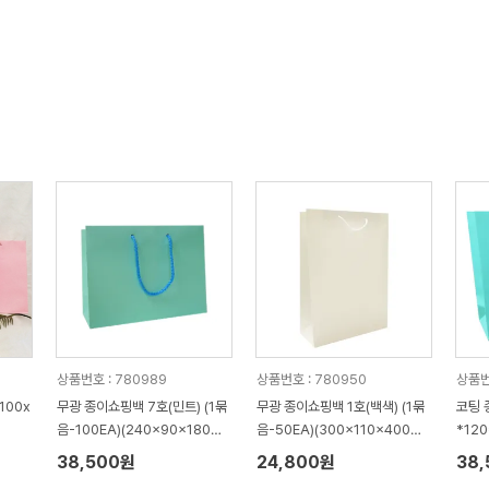
상품번호 : 780989
상품번호 : 780950
상품번
100x
무광 종이쇼핑백 7호(민트) (1묶
무광 종이쇼핑백 1호(백색) (1묶
코팅 
음-100EA)(240x90x180m
음-50EA)(300x110x400m
*120
m)
m)
50장
38,500원
24,800원
38