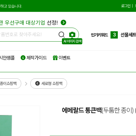
1
에코백
로그인
|
하고 있습니다.
2
종이쇼
관 우선구매 대상기업
선정!
3
선물세
4
부직포
인기키워드
AI 이미지 검색
5
타포린
시안샘플
제작가이드
이벤트
6
리유저
7
파우치
8
보온보
 종이쇼핑백
세로형 쇼핑백
9
친환경
10
더스트
에메랄드 통큰백
(두툼한 종이)
1
에코백