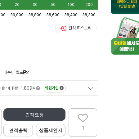
0
20
30
50
100
200
300
39,000
38,800
38,600
38,400
38,300
견적 히스토리
+
배송비
별도문의
1,809
회원가입
대박머니적립
원
견적요청
1
견적출력
상품제안서