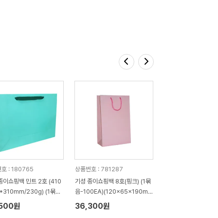
호 : 180765
상품번호 : 781287
종이쇼핑백 민트 2호 (410
기성 종이쇼핑백 8호(핑크) (1묶
*310mm/230g) (1묶음:
음-100EA)(120x65x190m
)
m)
,500원
36,300원