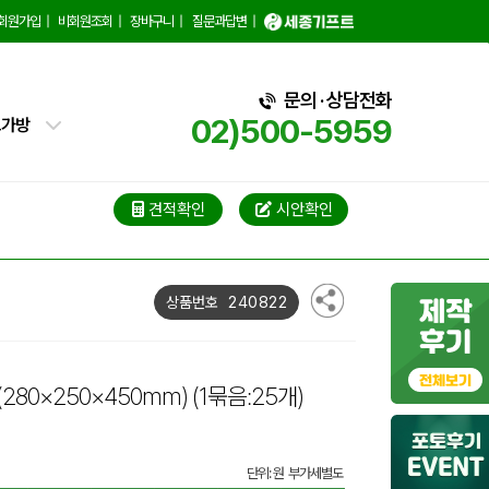
회원가입
|
비회원조회
|
장바구니
|
질문과답변
|
핑백
트가방
문의 · 상담전화
02)500-5959
가방
가방
블백
견적확인
시안확인
냉백
240822
상품번호
가방
백
(280×250×450mm)
(1묶음:25개)
단위: 원 부가세별도