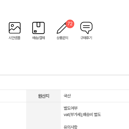
72
시안샘플
배송/결제
상품문의
구매후기
원산지
국산
별도여부
vat(부가세),배송비 별도
유의사항