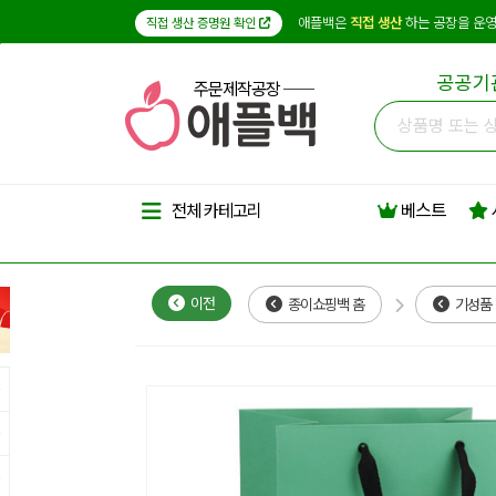
애플백은
직접 생산
하는 공장을 운영
직접 생산 증명원 확인
공공기
주문제작공장
베스트
전체 카테고리
이전
종이쇼핑백 홈
기성품