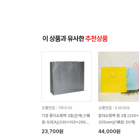
이 상품과 유사한
추천상품
상품번호 : 781030
상품번호 : 535309
기성 종이쇼핑백 3호(은색) (1묶
칼라쇼핑백 정 3호 (330x
음-50EA)(330x100x290m
325mm)(1묶음: 50개)
m)
23,700원
44,000원