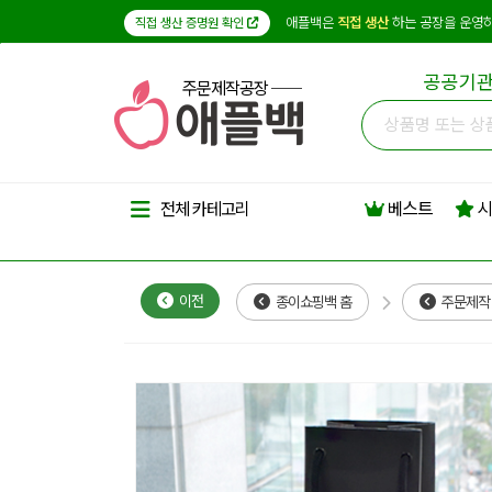
애플백은
직접 생산
하는 공장을 운영하
직접 생산 증명원 확인
공공기관
주문제작공장
베스트
시
전체 카테고리
이전
종이쇼핑백 홈
주문제작