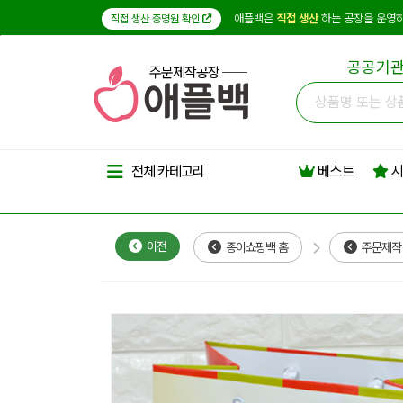
애플백은
직접 생산
하는 공장을 운영하
직접 생산 증명원 확인
공공기관
주문제작공장
베스트
시
전체 카테고리
이전
종이쇼핑백 홈
주문제작