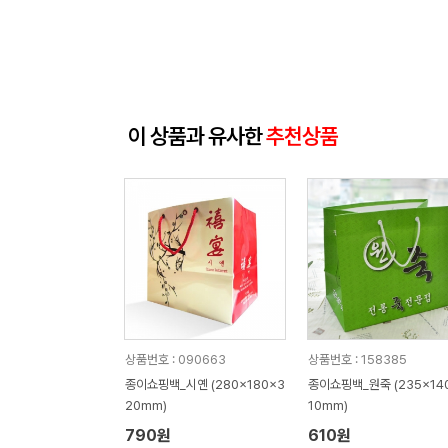
이 상품과 유사한
추천상품
상품번호 : 090663
상품번호 : 158385
종이쇼핑백_시옌 (280x180x3
종이쇼핑백_원죽 (235x14
20mm)
10mm)
790원
610원