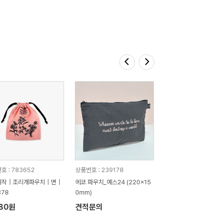
호 : 783652
상품번호 : 239178
제작｜조리개파우치｜면｜
에코 파우치_예스24 (220x15
378
0mm)
880원
견적문의