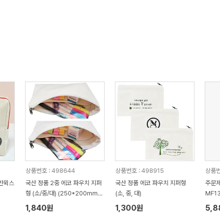
상품번호 : 498644
상품번호 : 498915
상품번
어반윅스
국산 정품 2중 에코 파우치 지퍼
국산 정품 에코 파우치 지퍼형
주문
형 (소/중/대) (250*200mm/2
(소, 중, 대)
MF1
00*150mm/200*100mm)
1,840원
1,300원
5,