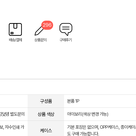
296
배송/결제
상품문의
구매후기
구성품
본품 1P
상품 색상
안감덧뎀 별도문의
아이보리(색상 변경 가능)
보, 자수인쇄 가
기본 포장은 없으며, OPP케이스, 종이케이
케이스
도 구매 가능합니다.