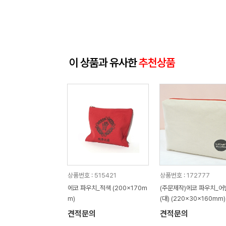
이 상품과 유사한
추천상품
상품번호 : 515421
상품번호 : 172777
에코 파우치_적색 (200x170m
(주문제작)에코 파우치_
m)
(대) (220x30x160mm)
견적문의
견적문의