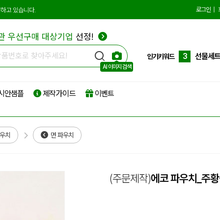
10
더스트
로그인
|
하고 있습니다.
1
에코백
관 우선구매 대상기업
선정!
2
종이쇼
3
선물세
인기키워드
AI 이미지 검색
4
부직포
시안샘플
제작가이드
이벤트
5
타포린
6
리유저
7
파우치
파우치
면 파우치
8
보온보
9
친환경
(주문제작)
에코 파우치_주황
10
더스트
1
에코백