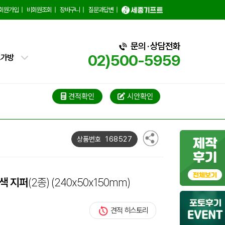
백
회원가입
|
비회원조회
|
장바구니
|
질문과답변
|
핑백
문의 · 상담전화
02)500-5959
트가방
가방
가방
견적확인
시안확인
블백
168527
상품번호
냉백
가방
색 지퍼
(2종)
(240x50x150mm)
백
견적 히스토리