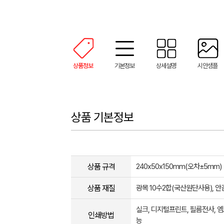
상품정보
기본정보
상세설명
시안샘플
상품 기본정보
상품 규격
240x50x150mm(오차±5mm​)
상품 재질
광목 10수2합(국산원단사용), 
실크, 디지털프린트, 필름전사, 엠
인쇄방법
능