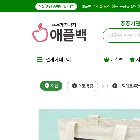
애플백은
직접 생산
하는 공장을 운영하
직접 생산 증명원 확인
공공기관
주문제작공장
베스트
시
전체 카테고리
이전
에코백 홈
내맘대로 주