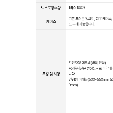
박스포장수량
1박스 100개
기본 포장은 없으며, OPP케이스
케이스
도 구매 가능합니다.
각민자형 에코백(바닥 있음)
※상품사진은 설정샷으로 바닥에 
특징 및 사양
니다.
면웨빙 어깨끈(500~550mm 오
0mm)