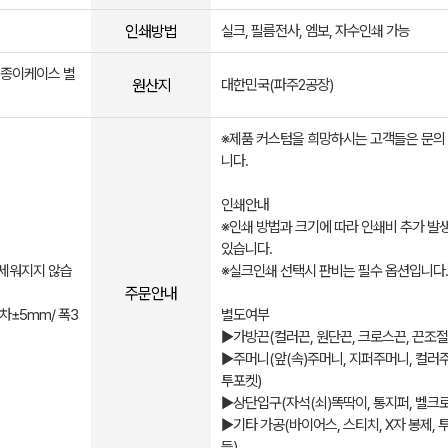
인쇄방법
실크, 필름전사, 엠보, 자수인쇄 가능
, 종이케이스 별
원산지
대한민국(파주2공장)
※제품 커스텀을 희망하시는 고객들은 문의
니다.
인쇄안내
※인쇄 방법과 크기에 따라 인쇄비 추가 발
있습니다.
세워지지 않습
※실크인쇄 선택시 판비는 필수 옵션입니다.
주문안내
차±5mm/ 폭3
별도여부
▶가방끈(컬러끈, 원단끈, 크로스끈, 끈조절
▶주머니(앞(속)주머니, 지퍼주머니, 컬러
투포켓)
▶상단입구(자석(쇠)똑딱이, 통지퍼, 벨크로
▶기타 가공(바이어스, 스티치, X자 봉제, 
등)