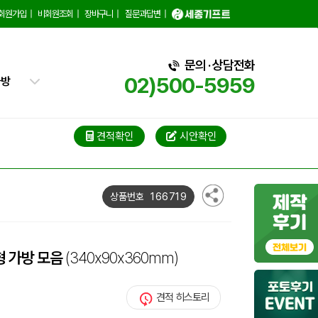
핑백
회원가입
|
비회원조회
|
장바구니
|
질문과답변
|
트가방
가방
문의 · 상담전화
02)500-5959
가방
블백
견적확인
시안확인
냉백
가방
166719
상품번호
백
형 가방 모음
(340x90x360mm)
견적 히스토리