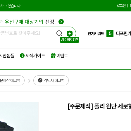
2
종이쇼
로그인
|
하고 있습니다.
3
선물세
관 우선구매 대상기업
선정!
4
부직포
5
타포린
인기키워드
AI 이미지 검색
6
리유저
시안샘플
제작가이드
이벤트
7
파우치
8
보온보
9
친환경
문제작 에코백
각민자 에코백
10
더스트
1
에코백
[주문제작] 폴리 원단 세로