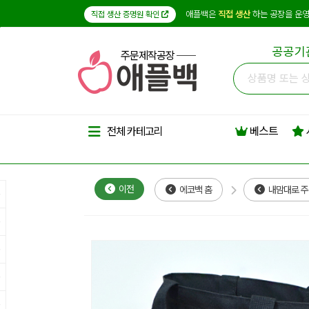
애플백은
직접 생산
하는 공장을 운영
직접 생산 증명원 확인
공공기
주문제작공장
베스트
전체 카테고리
이전
에코백 홈
내맘대로 주