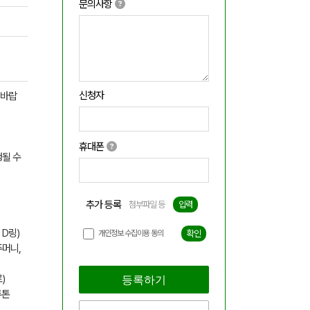
문의사항
신청자
 바랍
휴대폰
생될 수
추가 등록
첨부파일 등
입력
 D링)
개인정보 수집이용 동의
확인
주머니,
)
등록하기
투톤