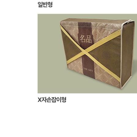
일반형
X자손잡이형