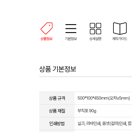
상품정보
기본정보
상세설명
제작가이드
상품 기본정보
상품 규격
500*100*450mm(오차±5mm​)
상품 재질
부직포 90g
인쇄방법
실크, 라바인쇄, 옵셋(칼라)인쇄,