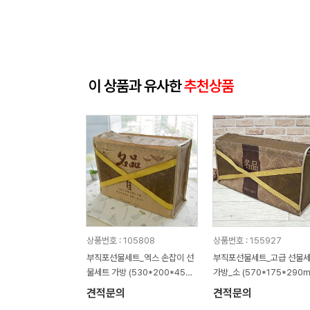
이 상품과 유사한
추천상품
상품번호 : 105808
상품번호 : 155927
부직포선물세트_엑스 손잡이 선
부직포선물세트_고급 선물
물세트 가방 (530*200*450
가방_소 (570*175*290m
mm)
견적문의
견적문의