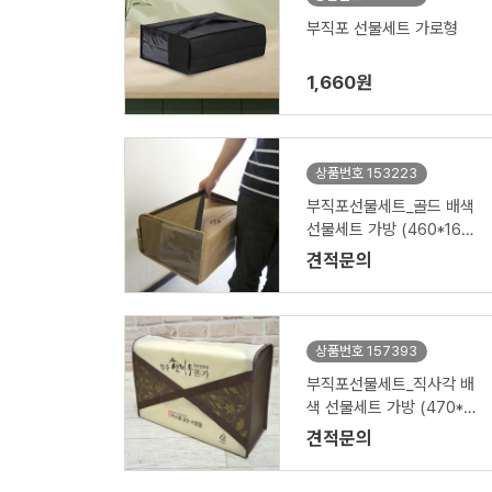
부직포 선물세트 가로형
1,660원
상품번호 153223
부직포선물세트_골드 배색
선물세트 가방 (460*160*
310mm)
견적문의
상품번호 157393
부직포선물세트_직사각 배
색 선물세트 가방 (470*20
0*350mm)
견적문의