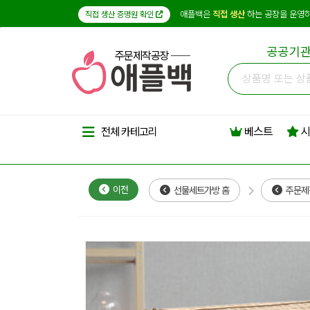
애플백은
직접 생산
하는 공장을 운영하
직접 생산 증명원 확인
공공기관
주문제작공장
베스트
시
전체 카테고리
이전
선물세트가방 홈
주문제