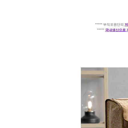
***** 부직포원단의
저
*****
국내생산으로 